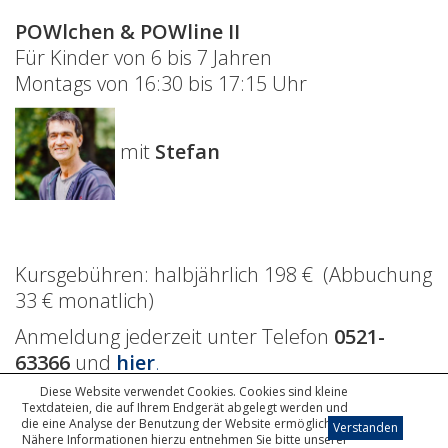
POWlchen & POWline
II
Für Kinder von 6 bis 7 Jahren
Montags von 16:30 bis 17:15 Uhr
mit
Stefan
Kursgebühren: halbjährlich 198 € (Abbuchung
33 € monatlich)
Anmeldung jederzeit unter Telefon
0521-
63366
und
hier
.
Diese Website verwendet Cookies. Cookies sind kleine
Textdateien, die auf Ihrem Endgerät abgelegt werden und
die eine Analyse der Benutzung der Website ermöglichen.
(05 21) 6 33 66
info@musikschule-pow.de
Verstanden
Nähere Informationen hierzu entnehmen Sie bitte unserer